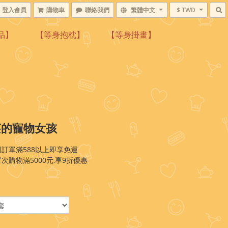
登入會員
購物車
聯絡我們
繁體中文
$ TWD
品】
【等身抱枕】
【等身掛畫】
莊的寵物女孩
訂單滿588以上即享免運
次購物滿5000元,享9折優惠