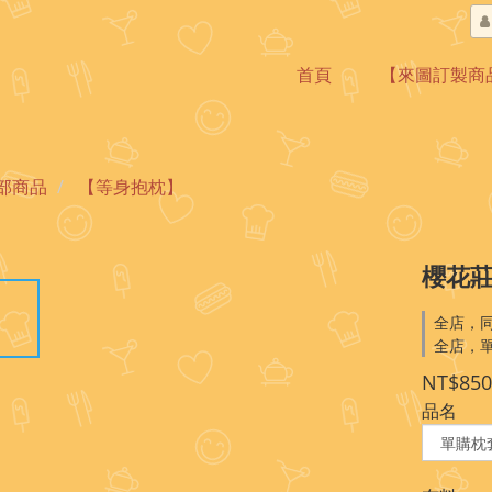
首頁
【來圖訂製商
部商品
【等身抱枕】
櫻花
全店，同
全店，單
NT$850
品名