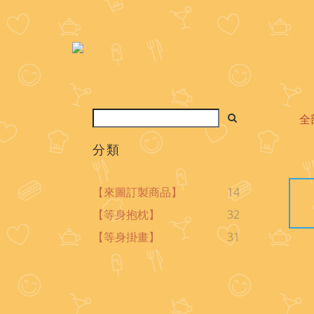
全
分類
【來圖訂製商品】
14
【等身抱枕】
32
【等身掛畫】
31