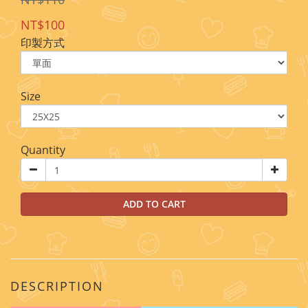
NT$100
印製方式
Size
Quantity
ADD TO CART
DESCRIPTION